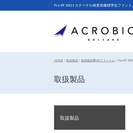
Pro-RF XR21 カテーテル検査画像標準化フ
HOME
>
取扱製品
>
放射線診断QAファントム
>
Pro-RF
取扱製品
取扱製品