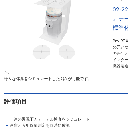
02-2
カテ
標準
Pro-
の元とな
の評価と
インター
機器製
た。
様々な体厚をシミュレートした QA が可能です。
評価項目
一連の透視下カテーテル検査をシミュレート
画質と入射線量測定を同時に確認