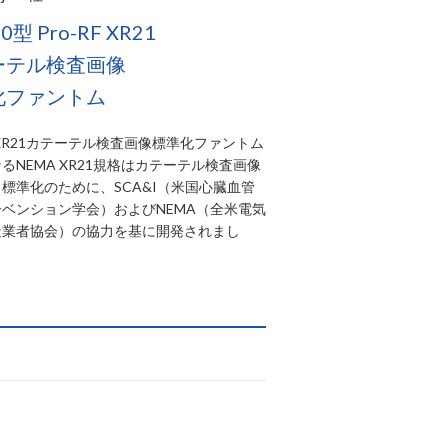
20型 Pro-RF XR21
ーテル検査画像
化ファントム
RF XR21カテーテル検査画像標準化ファントム
るNEMA XR21規格はカテーテル検査画像
標準化のために、SCA&I（米国心臓血管
ベンション学会）およびNEMA（全米電気
造業者協会）の協力を基に開発されまし