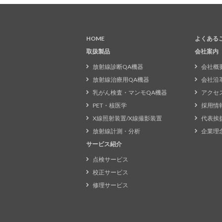
HOME
よくある
取扱製品
会社案内
放射線診断QA機器
会社概
放射線治療用QA機器
会社沿
乳がん検査・マンモQA機器
アクセ
PET・核医学
採用情
X線照射装置/X線撮影装置
代表挨
放射線計測・分析
企業理
サービス紹介
点検サービス
校正サービス
修理サービス